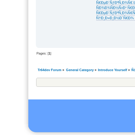
Ñ€ÐµÐ´ÑƒÐºÑ‚Ð¾Ñ€ 
ÑÐ¾Ð¾ÑÐ½Ñ‹Ð¹ Ñ€Ðµ
Ñ€ÐµÐ´ÑƒÐºÑ‚Ð¾Ñ€Ñ‹
Ñ†Ð¸Ð»Ð¸Ð½Ð´Ñ€Ð¾ Ñ
Pages: [
1
]
Tr64dev Forum
»
General Category
»
Introduce Yourself
»
Ñ