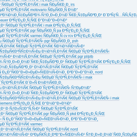
Ñ€ÐµÐ´ÑƒÐºÑ‚Ð¾Ñ€ i mak ÑÐµÑ€Ð¸Ð¸ irs
Ð´ÑƒÐºÑ‚Ð¾Ñ€ motovario ÑÐµÑ€Ð¸Ñ Ð½Ð°
ÐºÐ¾Ð½Ð¸Ñ‡ÐµÑÐºÐ¾ Ñ†Ð¸Ð»Ð¸Ð½Ð´Ñ€Ð¸Ñ‡ÐµÑÐºÐ¸Ð¹ Ð´Ð²ÑƒÑ…ÑÑ‚ÑƒÐ
bauer ÐºÑƒÐ¿Ð¸Ñ‚ÑŒ Ð°Ð½Ð°Ð»Ð¾Ð³
Ð¹ Ñ€ÐµÐ´ÑƒÐºÑ‚Ð¾Ñ€ i mak ÐºÑƒÐ¿Ð¸Ñ‚ÑŒ
µÐ´ÑƒÐºÑ‚Ð¾Ñ€ pgr ÑÐµÑ€Ð¸Ñ pa ÐºÑƒÐ¿Ð¸Ñ‚ÑŒ
Ð´ÑƒÐºÑ‚Ð¾Ñ€ varmec ÑÐµÑ€Ð¸Ñ cv rcv ÐºÑƒÐ¿Ð¸Ñ‚ÑŒ
 Ñ€ÐµÐ´ÑƒÐºÑ‚Ð¾Ñ€Ñ‹ pgr ÑÐµÑ€Ð¸Ð¸ psh
Ñ‚Ð¾Ñ€ Ñ€ÐµÐ´ÑƒÐºÑ‚Ð¾Ñ€ ÑÐ¾Ð¾ÑÐ½Ñ‹Ð¹
Ñ‡ÐµÑ€Ð²ÑÑ‡Ð½Ñ‹Ðµ Ð¼Ð¾Ñ‚Ð¾Ñ€ Ñ€ÐµÐ´ÑƒÐºÑ‚Ð¾Ñ€Ñ‹
Ñ‹Ð¹ Ð¼Ð¾Ñ‚Ð¾Ñ€ Ñ€ÐµÐ´ÑƒÐºÑ‚Ð¾Ñ€ pgr pl/plb
¾ Ñ†Ð¸Ð»Ð¸Ð½Ð´Ñ€Ð¸Ñ‡ÐµÑÐºÐ¸Ð¹ Ñ€ÐµÐ´ÑƒÐºÑ‚Ð¾Ñ€ ÐºÑƒÐ¿Ð¸Ñ‚ÑŒ
Ð½Ð¸Ñ‡ÐµÑÐºÐ¸Ð¹ Ð¼Ð¾Ñ‚Ð¾Ñ€ Ñ€ÐµÐ´ÑƒÐºÑ‚Ð¾Ñ€
Ñ Ð¿Ð°Ñ€Ð°Ð»Ð»ÐµÐ»ÑŒÐ½Ñ‹Ð¼Ð¸ Ð²Ð°Ð»Ð°Ð¼Ð¸ nord
Ñ‡ÐµÑ€Ð²ÑÑ‡Ð½Ñ‹Ðµ Ñ€ÐµÐ´ÑƒÐºÑ‚Ð¾Ñ€Ñ‹ i mak
ÑƒÐºÑ‚Ð¾Ñ€ Ð´Ð»Ñ Ð½Ð¾Ñ€Ð¸Ð¸
µ Ð¼Ð¾Ñ‚Ð¾Ñ€ Ñ€ÐµÐ´ÑƒÐºÑ‚Ð¾Ñ€Ñ‹ Ñ†ÐµÐ½Ð°
¾ Ñ†Ð¸Ð»Ð¸Ð½Ð´Ñ€Ð¸Ñ‡ÐµÑÐºÐ¸Ð¹ Ñ€ÐµÐ´ÑƒÐºÑ‚Ð¾Ñ€
Ñ‡ÐµÑ€Ð²ÑÑ‡Ð½Ñ‹Ðµ Ð¼Ð¾Ñ‚Ð¾Ñ€ Ñ€ÐµÐ´ÑƒÐºÑ‚Ð¾Ñ€Ñ‹ i mak
siemens ÐºÑƒÐ¿Ð¸Ñ‚ÑŒ Ð°Ð½Ð°Ð»Ð¾Ð³
Ð¹ Ð·ÑƒÐ±Ñ‡Ð°Ñ‚Ñ‹Ð¹ Ñ€ÐµÐ´ÑƒÐºÑ‚Ð¾Ñ€
Ð¹ Ñ€ÐµÐ´ÑƒÐºÑ‚Ð¾Ñ€ pgr ÑÐµÑ€Ð¸Ñ pkd ÐºÑƒÐ¿Ð¸Ñ‚ÑŒ
‹ Ñ Ð¿Ð°Ñ€Ð°Ð»Ð»ÐµÐ»ÑŒÐ½Ñ‹Ð¼Ð¸ Ð²Ð°Ð»Ð°Ð¼Ð¸
µÐ´ÑƒÐºÑ‚Ð¾Ñ€ varmec
¸Ð¹ Ð¼Ð¾Ñ‚Ð¾Ñ€ Ñ€ÐµÐ´ÑƒÐºÑ‚Ð¾Ñ€ nord
Ð¾Ð¾ÑÐ½Ñ‹Ð¹ Ð²ÐµÑ€Ñ‚Ð¸ÐºÐ°Ð»ÑŒÐ½Ñ‹Ð¹ Ñ†Ð¸Ð»Ð¸Ð½Ð´Ñ€Ð¸Ñ‡ÐµÑÐ