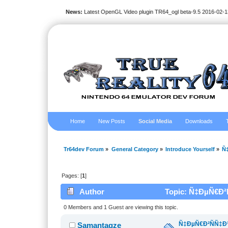
News:
Latest OpenGL Video plugin TR64_ogl beta-9.5 2016-02-1
Home
New Posts
Social Media
Downloads
Tr64dev Forum
»
General Category
»
Introduce Yourself
»
Ñ
Pages: [
1
]
Author
Topic: Ñ‡ÐµÑ€Ð²
0 Members and 1 Guest are viewing this topic.
Ñ‡ÐµÑ€Ð²ÑÑ‡Ð
Samantagze