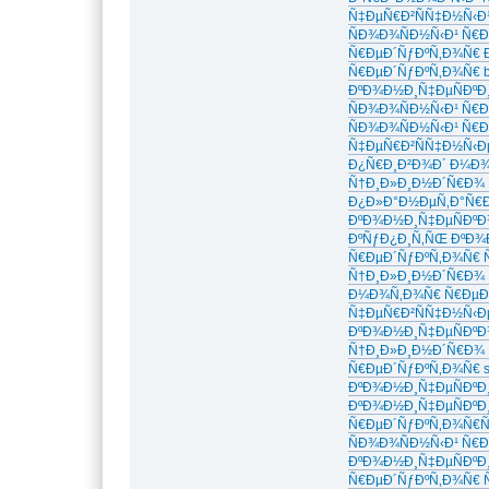
Ñ‡ÐµÑ€Ð²ÑÑ‡Ð½Ñ‹Ð¹ 
ÑÐ¾Ð¾ÑÐ½Ñ‹Ð¹ Ñ€Ðµ
Ñ€ÐµÐ´ÑƒÐºÑ‚Ð¾Ñ€ 
Ñ€ÐµÐ´ÑƒÐºÑ‚Ð¾Ñ€ 
ÐºÐ¾Ð½Ð¸Ñ‡ÐµÑÐºÐ¸
ÑÐ¾Ð¾ÑÐ½Ñ‹Ð¹ Ñ€Ð
ÑÐ¾Ð¾ÑÐ½Ñ‹Ð¹ Ñ€Ðµ
Ñ‡ÐµÑ€Ð²ÑÑ‡Ð½Ñ‹Ðµ
Ð¿Ñ€Ð¸Ð²Ð¾Ð´ Ð¼Ð¾
Ñ†Ð¸Ð»Ð¸Ð½Ð´Ñ€Ð¾ 
Ð¿Ð»Ð°Ð½ÐµÑ‚Ð°Ñ€Ð½
ÐºÐ¾Ð½Ð¸Ñ‡ÐµÑÐºÐ
ÐºÑƒÐ¿Ð¸Ñ‚ÑŒ ÐºÐ¾
Ñ€ÐµÐ´ÑƒÐºÑ‚Ð¾Ñ€ 
Ñ†Ð¸Ð»Ð¸Ð½Ð´Ñ€Ð¾ 
Ð¼Ð¾Ñ‚Ð¾Ñ€ Ñ€ÐµÐ´
Ñ‡ÐµÑ€Ð²ÑÑ‡Ð½Ñ‹Ð
ÐºÐ¾Ð½Ð¸Ñ‡ÐµÑÐºÐ
Ñ†Ð¸Ð»Ð¸Ð½Ð´Ñ€Ð¾ 
Ñ€ÐµÐ´ÑƒÐºÑ‚Ð¾Ñ€ 
ÐºÐ¾Ð½Ð¸Ñ‡ÐµÑÐºÐ¸
ÐºÐ¾Ð½Ð¸Ñ‡ÐµÑÐºÐ¸
Ñ€ÐµÐ´ÑƒÐºÑ‚Ð¾Ñ€Ñ
ÑÐ¾Ð¾ÑÐ½Ñ‹Ð¹ Ñ€Ð
ÐºÐ¾Ð½Ð¸Ñ‡ÐµÑÐºÐ
Ñ€ÐµÐ´ÑƒÐºÑ‚Ð¾Ñ€ Ñ