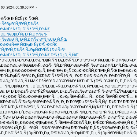
08, 2024, 08:39:53 PM »
Ð½ÑŒ Ð´Ñ€ÑƒÐ·ÑŒÑ
.
¹ Ñ€ÐµÐ´ÑƒÐºÑ‚Ð¾Ñ€
½Ñ‹Ð¹ Ñ€ÐµÐ´ÑƒÐºÑ‚Ð¾Ñ€
¸Ðµ Ñ€ÐµÐ´ÑƒÐºÑ‚Ð¾Ñ€Ñ‹
¹ Ñ€ÐµÐ´ÑƒÐºÑ‚Ð¾Ñ€ ÐºÑƒÐ¿Ð¸Ñ‚ÑŒ
Ð½Ð½Ñ‹Ð¹ Ñ€ÐµÐ´ÑƒÐºÑ‚Ð¾Ñ€
ÑƒÐºÑ‚Ð¾Ñ€ Ñ‡ÐµÑ€Ð²ÑÑ‡Ð½Ñ‹Ð¹
½Ñ‹Ð¹ Ñ€ÐµÐ´ÑƒÐºÑ‚Ð¾Ñ€ ÐºÑƒÐ¿Ð¸Ñ‚ÑŒ
Ð°Ð½Ð¸Ñ Ð·Ð°Ð½Ð¸Ð¼Ð°ÐµÑ‚ÑÑ Ð¿Ð¾ÑÑ‚Ð°Ð²ÐºÐ¾Ð¹ Ñ€ÐµÐºÑ‚Ð¾Ñ€Ð¾
Ð½Ð¾Ðµ Ð²Ñ€ÐµÐ¼Ñ. ÐœÑ‹ ÑÑ‚Ð°Ñ€Ð°ÐµÐ¼ÑÑ Ñ€Ð°Ð±Ð¾Ñ‚Ð°Ñ‚ÑŒ Ð½
Ñ‚Ð¾ Ð¿Ð¾Ð¼Ð¾Ð³Ð°ÐµÑ‚ Ð½Ð°Ð¼ Ð¿Ñ€ÐµÐ´Ð¾ÑÑ‚Ð°Ð²Ð¸Ñ‚ÑŒ Ð±Ð¾Ð»Ðµ
ÐºÐ°Ñ‡ÐµÑÑ‚Ð²Ð¾ Ð¿Ñ€Ð¾Ð´ÑƒÐºÑ†Ð¸Ð¸. ÐžÐ´Ð½Ð¸Ð¼ Ð¸Ð· Ð½Ð°ÑˆÐ¸Ñ
ºÐ¾Ð¼Ð¿Ð°Ð½Ð¸Ñ I.MAK.ÐšÑ€Ð°Ð½Ð¾Ð²Ñ‹Ð¹ Ñ€ÐµÐ´ÑƒÐºÑ‚Ð¾Ñ€ Ð¸ Ð¸Ð½Ñ‹Ð
… ÑÑ„ÐµÑ€Ð°Ñ… Ð´ÐµÑÑ‚ÐµÐ»ÑŒÐ½Ð¾ÑÑ‚Ð¸ Ñ‡ÐµÐ»Ð¾Ð²ÐµÐºÐ°: Ð² Ð
ºÐµ, Ð² Ð´Ð¾Ð±Ñ‹Ð²Ð°ÑŽÑ‰ÐµÐ¹, Ð¿ÐµÑ€ÐµÑ€Ð°Ð±Ð°Ñ‚Ñ‹Ð²Ð°ÑŽÑ‰ÐµÐ¹
 Ð² Ð¿Ð¾Ð´ÑŠÐµÐ¼Ð½Ð¸ÐºÐ°Ñ…, Ð»ÐµÑÐ½Ñ‹Ñ… Ñ…Ð¾Ð·ÑÐ¹ÑÑ‚Ð²Ð°Ñ…, 
€Ð¾Ð¼Ñ‹ÑˆÐ»ÐµÐ½Ð½Ð¾ÑÑ‚Ð¸ Ð¸ Ð´Ð°Ð¶Ðµ Ð² Ð±Ñ‹Ñ‚Ñƒ. Ð¢Ð°Ðº ÐºÐ°Ðº
ÑŒ ÑˆÐ¸Ñ€Ð¾ÐºÐ°, Ñ‚Ð¾ Ð½Ð¾Ð¼ÐµÐ½ÐºÐ»Ð°Ñ‚ÑƒÑ€Ð° Ð¸ ÐºÐ¾Ð»Ð¸Ñ‡ÐµÑ
°Ð±Ð¾Ñ‚Ñ‹ Ð´Ð¾Ð»Ð¶Ð½Ñ‹ ÑÐ¾Ð¾Ñ‚Ð²ÐµÑ‚ÑÑ‚Ð²Ð¾Ð²Ð°Ñ‚ÑŒ Ð²ÑÐµÐ¼ 
¸ÑÐ¼ Ð´Ð»Ñ Ð½Ð¾Ñ€Ð¼Ð°Ð»ÑŒÐ½Ð¾Ð¹ Ñ€Ð°Ð±Ð¾Ñ‚Ñ‹ Ð¼Ð°ÑˆÐ¸Ð½.Ð
 Ð´Ð»Ñ Ð¿Ð¾Ð½Ð¸Ð¶ÐµÐ½Ð¸Ñ ÑÐºÐ¾Ñ€Ð¾ÑÑ‚Ð¸ Ð²Ñ€Ð°Ñ‰ÐµÐ½Ð¸Ñ Ð
½Ð¾Ð¼ (Ñ‚Ð¸Ñ…Ð¾Ñ…Ð¾Ð´Ð½Ð¾Ð¼) Ð²Ð°Ð»Ñƒ Ð¸ÑÐ¿Ð¾Ð»Ð½Ð¸Ñ‚ÐµÐ»
»Ð¸Ð½Ð´Ñ€Ð¸Ñ‡ÐµÑÐºÐ¸Ðµ, ÐºÐ¾Ð½Ð¸Ñ‡ÐµÑÐºÐ¸Ðµ, Ñ‡ÐµÑ€Ð²ÑÑ‡Ð½Ñ‹