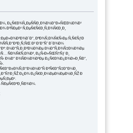
²Ð¾Ð¼, Ð¿Ñ€Ð¾Ñ„ÐµÑÑÐ¸Ð¾Ð½Ð°Ð»ÑŒÐ½Ð¾Ð¹
¾ Ð²ÑÐµÐ¹ Ñ‚ÐµÑ€Ñ€Ð¸Ñ‚Ð¾Ñ€Ð¸Ð¸
Ñ‡ÐµÐ»Ð¾Ð²Ð¾Ð´Ð°, ÐºÐ¾Ñ‚Ð¾Ñ€Ñ‹Ðµ Ñ‚Ñ€ÑƒÐ
¾ÑÑ‚Ð°Ð²Ð¸Ñ‚ÑŒ Ð² Ð’Ð°Ñˆ Ð´Ð¾Ð¼
ºÐ°Ðº: Ð½Ð°Ñ‚Ð¸Ð²Ð½Ð¾Ðµ Ð¼Ð°Ñ‚Ð¾Ñ‡Ð½Ð¾Ðµ
‹Ñ… ÑÐ¾Ñ€Ñ‚Ð¾Ð², Ð¿Ñ‹Ð»ÑŒÑ†Ñƒ Ð¸
Ñ‹ Ð½Ð° Ð¾ÑÐ½Ð¾Ð²Ðµ Ð¿Ñ€Ð¾Ð¿Ð¾Ð»Ð¸ÑÐ°,
‹.
Ð·Ñ€Ð°Ð±Ð¾Ñ‚Ð°Ð½Ð½Ð°Ñ Ð²Ñ€Ð°Ñ‡Ð°Ð¼Ð¸
ŒÑ‚Ð°Ñ†Ð¸ÑŽ Ð¿Ð¾ Ð¿Ñ€Ð¸Ð¼ÐµÐ½ÐµÐ½Ð¸ÑŽ Ð
µÑ‚ÐµÐ¹.
ÑÐµÑ€Ð²Ð¸ÑÐ¾Ð¼.
Œ