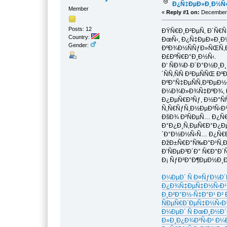
Ð¿Ñ‡ÐµÐ»Ð¸Ð½Ñ‹
Member
«
Reply #1 on:
December 
Posts: 12
ÐŸÑ€Ð¸Ð²ÐµÑ‚ Ð´Ñ€Ñ
Country:
ÐœÑ‹, Ð¿Ñ‡ÐµÐ»Ð¸Ð½
Gender:
ÐºÐ¾Ð½ÑÑƒÐ»ÑŒÑ‚Ð
Ð£ÐºÑ€Ð°Ð¸Ð½Ñ‹.
Ð’ ÑÐ¾Ð·Ð´Ð°Ð½Ð¸Ð
´ÑÑ‚ÑÑ Ð²ÐµÑÑŒ
ÐºÐ°Ñ‡ÐµÑÑ‚Ð²ÐµÐ
Ð¼Ð¾Ð»Ð¾Ñ‡ÐºÐ¾, Ð
Ð¿ÐµÑ€Ð³Ñƒ, Ð½Ð°Ñ
Ñ‚Ñ€ÑƒÑ‚Ð½ÐµÐ²Ñ‹Ð
ÐšÐ¾ Ð²ÑÐµÑ… Ð¿Ñ€
Ð°Ð¿Ð¸Ñ‚ÐµÑ€Ð°Ð¿Ð
´Ð°Ð½Ð½Ñ‹Ñ… Ð¿Ñ€Ð¾Ð
ÐžÐ±Ñ€Ð°Ñ‰Ð°Ð¹Ñ‚Ð
Ð’ÑÐµÐ³Ð´Ð° Ñ€Ð°Ð
Ð¡ ÑƒÐ²Ð°Ð¶ÐµÐ½Ð¸Ð
Ð¼ÐµÐ´ Ñ Ð¤ÑƒÐ½Ð
Ð¿Ð¾Ñ‡ÐµÑ‡Ð½Ñ‹Ð¹ 
Ð¸Ð²Ð°Ð½-Ñ‡Ð°Ð¹ Ð
ÑÐµÑ€Ð´ÐµÑ‡Ð½Ñ‹Ð¹
Ð¼ÐµÐ´ Ñ ÐœÐ¸Ð½Ð
Ð»Ð¸Ð¿Ð¾Ð²Ñ‹Ð¹ Ð¼