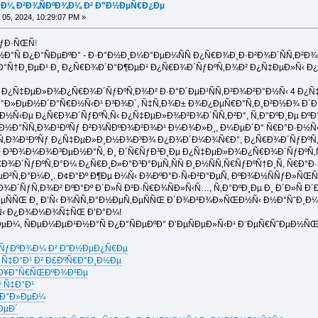
Ð¼ Ð²Ð¾ÑÐºÐ¾Ð¼ Ð² Ð”Ð½ÐµÑ€Ð¿Ðµ
05, 2024, 10:29:07 PM »
ƒÐ·ÑŒÑ
!
Ð°Ñ Ð¿Ð°ÑÐµÐºÐ° - Ð·Ð°Ð½Ð¸Ð¼Ð°ÐµÐ¼ÑÑ Ð¿Ñ€Ð¾Ð¸Ð·Ð²Ð¾Ð´ÑÑ‚Ð
°Ñ†Ð¸ÐµÐ¹ Ð¸ Ð¿Ñ€Ð¾Ð´Ð°Ð¶ÐµÐ¹ Ð¿Ñ€Ð¾Ð´ÑƒÐºÑ‚Ð¾Ð² Ð¿Ñ‡ÐµÐ»Ñ‹ Ð¿Ð
¸ Ð¿Ñ‡ÐµÐ»Ð¾Ð¿Ñ€Ð¾Ð´ÑƒÐºÑ‚Ð¾Ð² Ð·Ð°Ð´ÐµÐ¹ÑÑ‚Ð²Ð¾Ð²Ð°Ð½Ñ‹ 4 Ð¿
 ÐºÐ°Ð»ÐµÐ½Ð´Ð°Ñ€Ð½Ñ‹Ð¹ Ð³Ð¾Ð´, Ñ‡Ñ‚Ð¾Ð± Ð¾Ð¿ÐµÑ€Ð°Ñ‚Ð¸Ð²Ð½Ð¾ Ð´Ð
½Ð½Ñ‹Ðµ Ð¿Ñ€Ð¾Ð´ÑƒÐºÑ‚Ñ‹ Ð¿Ñ‡ÐµÐ»Ð¾Ð²Ð¾Ð´ÑÑ‚Ð²Ð°, Ñ‚Ð°ÐºÐ¸Ðµ Ð
½Ð°ÑÑ‚Ð¾Ð¹ÐºÑƒ Ð²Ð¾ÑÐºÐ¾Ð²Ð¾Ð¹ Ð¼Ð¾Ð»Ð¸, Ð¼ÐµÐ´Ð° Ñ€Ð°Ð·Ð½Ñ
Ñ‚Ð¾Ð¹ÐºÑƒ Ð¿Ñ‡ÐµÐ»Ð¸Ð½Ð¾Ð³Ð¾ Ð¿Ð¾Ð´Ð¼Ð¾Ñ€Ð°, Ð¿Ñ€Ð¾Ð´ÑƒÐºÑ‚
¹ Ð³Ð¾Ð¼Ð¾Ð³ÐµÐ½Ð°Ñ‚ Ð¸ Ð´Ñ€ÑƒÐ³Ð¸Ðµ Ð¿Ñ‡ÐµÐ»Ð¾Ð¿Ñ€Ð¾Ð´ÑƒÐºÑ‚Ñ
Ð¾Ð´ÑƒÐºÑ‚Ð°Ð¼ Ð¿Ñ€Ð¸Ð»Ð°Ð³Ð°ÐµÑ‚ÑÑ Ð¸Ð½ÑÑ‚Ñ€ÑƒÐºÑ†Ð¸Ñ, Ñ€Ð°
µÐ²Ñ‚Ð°Ð¼Ð¸. Ð¢Ð°Ðº Ð¶Ðµ Ð¼Ñ‹ Ð¾ÐºÐ°Ð·Ñ‹Ð²Ð°ÐµÑ‚ ÐºÐ¾Ð½ÑÑƒÐ»Ñ
´ÑƒÑ‚Ð¾Ð² ÐºÐ°Ðº Ð´Ð»Ñ Ð²Ð·Ñ€Ð¾ÑÐ»Ñ‹Ñ…, Ñ‚Ð°ÐºÐ¸Ðµ Ð¸ Ð´Ð»Ñ Ð´Ð
µÑÑŒ Ð¸ Ð’Ñ‹ Ð¾ÑÑ‚Ð°Ð½ÐµÑ‚ÐµÑÑŒ Ð´Ð¾Ð²Ð¾Ð»ÑŒÐ½Ñ‹ Ð½Ð°ÑˆÐ¸Ð¼ 
´Ñ‹ Ð¿Ð¾Ð¼Ð¾Ñ‡ÑŒ Ð’Ð°Ð¼!
µÐ¼, ÑÐµÐ¼ÐµÐ¹Ð½Ð°Ñ Ð¿Ð°ÑÐµÐºÐ° Ð’ÐµÑÐµÐ»Ñ‹Ð¹ Ð¨ÐµÑ€ÑˆÐµÐ½Ñ
´ÑƒÐºÐ¾Ð¼ Ð² Ð”Ð½ÐµÐ¿Ñ€Ðµ
Ñ‡Ð°Ð¹ Ð² Ð£ÐºÑ€Ð°Ð¸Ð½Ðµ
² Ð¥Ð°Ñ€ÑŒÐºÐ¾Ð²Ðµ
 Ñ‡Ð°Ð¹
´Ð°Ð»ÐµÐ¼
ÐµÐ´